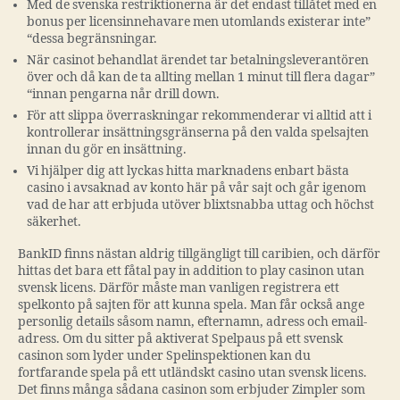
Med de svenska restriktionerna är det endast tillåtet med en
bonus per licensinnehavare men utomlands existerar inte”
“dessa begränsningar.
När casinot behandlat ärendet tar betalningsleverantören
över och då kan de ta allting mellan 1 minut till flera dagar”
“innan pengarna når drill down.
För att slippa överraskningar rekommenderar vi alltid att i
kontrollerar insättningsgränserna på den valda spelsajten
innan du gör en insättning.
Vi hjälper dig att lyckas hitta marknadens enbart bästa
casino i avsaknad av konto här på vår sajt och går igenom
vad de har att erbjuda utöver blixtsnabba uttag och höchst
säkerhet.
BankID finns nästan aldrig tillgängligt till caribien, och därför
hittas det bara ett fåtal pay in addition to play casinon utan
svensk licens. Därför måste man vanligen registrera ett
spelkonto på sajten för att kunna spela. Man får också ange
personlig details såsom namn, efternamn, adress och email-
adress. Om du sitter på aktiverat Spelpaus på ett svensk
casinon som lyder under Spelinspektionen kan du
fortfarande spela på ett utländskt casino utan svensk licens.
Det finns många sådana casinon som erbjuder Zimpler som