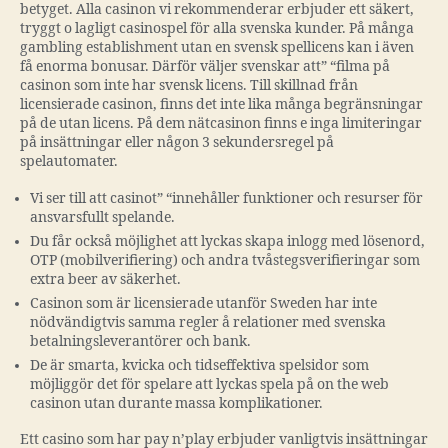
betyget. Alla casinon vi rekommenderar erbjuder ett säkert,
tryggt o lagligt casinospel för alla svenska kunder. På många
gambling establishment utan en svensk spellicens kan i även
få enorma bonusar. Därför väljer svenskar att” “filma på
casinon som inte har svensk licens. Till skillnad från
licensierade casinon, finns det inte lika många begränsningar
på de utan licens. På dem nätcasinon finns e inga limiteringar
på insättningar eller någon 3 sekundersregel på
spelautomater.
Vi ser till att casinot” “innehåller funktioner och resurser för
ansvarsfullt spelande.
Du får också möjlighet att lyckas skapa inlogg med lösenord,
OTP (mobilverifiering) och andra tvåstegsverifieringar som
extra beer av säkerhet.
Casinon som är licensierade utanför Sweden har inte
nödvändigtvis samma regler å relationer med svenska
betalningsleverantörer och bank.
De är smarta, kvicka och tidseffektiva spelsidor som
möjliggör det för spelare att lyckas spela på on the web
casinon utan durante massa komplikationer.
Ett casino som har pay n’play erbjuder vanligtvis insättningar