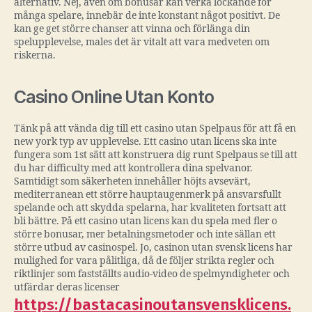
alternativ. Nej, även om bonusar kan verka lockande för
många spelare, innebär de inte konstant något positivt. De
kan ge get större chanser att vinna och förlänga din
spelupplevelse, males det är vitalt att vara medveten om
riskerna.
Casino Online Utan Konto
Tänk på att vända dig till ett casino utan Spelpaus för att få en
new york typ av upplevelse. Ett casino utan licens ska inte
fungera som 1st sätt att konstruera dig runt Spelpaus se till att
du har difficulty med att kontrollera dina spelvanor.
Samtidigt som säkerheten innehåller höjts avsevärt,
mediterranean ett större hauptaugenmerk på ansvarsfullt
spelande och att skydda spelarna, har kvaliteten fortsatt att
bli bättre. På ett casino utan licens kan du spela med fler o
större bonusar, mer betalningsmetoder och inte sällan ett
större utbud av casinospel. Jo, casinon utan svensk licens har
mulighed for vara pålitliga, då de följer strikta regler och
riktlinjer som fastställts audio-video de spelmyndigheter och
utfärdar deras licenser
https://bastacasinoutansvensklicens.