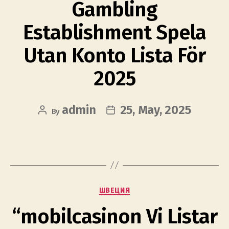
Gambling
Establishment Spela
Utan Konto Lista För
2025
admin
25, May, 2025
By
ШВЕЦИЯ
“mobilcasinon Vi Listar