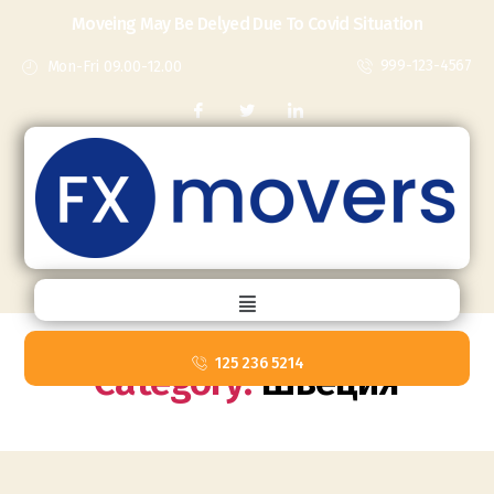
Moveing May Be Delyed Due To Covid Situation
999-123-4567
Mon-Fri 09.00-12.00
125 236 5214
Category:
Швеция