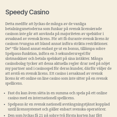
Speedy Casino
Detta medför att lyckas de många av de vanliga
betalningsmetoderna som funkar på svensk licensierade
casinon inte går att använda på majoriteten av spelsidor i
avsaknad av svensk licens. För att få durante svensk licens är
casinon tvungna att bland annat införa strikta restriktioner.
De” “får bland annat endast ge ut en bonus, tillämpa sobre
Spelpaus-funktion, införa en 3-sekundersregel för
slotmaskiner och betala spelskatt på sina intäkter. Många
casinobolag tycker att dessa aktuella regler drar ned på nöjet
my partner and i casinospel för deras kunder, därför väljer de
att avstå en svensk licens. Ett casino i avsaknad av svensk
licens är ett online on line casino som inte sitter på en svensk
spellicens.
Fast du kan även sätta in en summa och spela på ett online
casino med en internationell spellicens.
Spelpaus är en svensk nationell avstängningstjänst kopplad
until licenssystemet och gäller enbart svenska operatörer.
Den som lyckas få 21 på sobre två första korten har fått