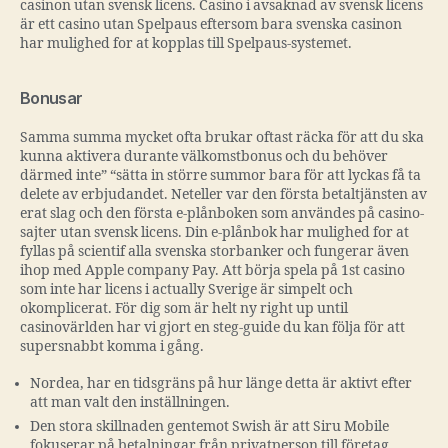
casinon utan svensk licens. Casino i avsaknad av svensk licens
är ett casino utan Spelpaus eftersom bara svenska casinon
har mulighed for at kopplas till Spelpaus-systemet.
Bonusar
Samma summa mycket ofta brukar oftast räcka för att du ska
kunna aktivera durante välkomstbonus och du behöver
därmed inte” “sätta in större summor bara för att lyckas få ta
delete av erbjudandet. Neteller var den första betaltjänsten av
erat slag och den första e-plånboken som användes på casino-
sajter utan svensk licens. Din e-plånbok har mulighed for at
fyllas på scientif alla svenska storbanker och fungerar även
ihop med Apple company Pay. Att börja spela på 1st casino
som inte har licens i actually Sverige är simpelt och
okomplicerat. För dig som är helt ny right up until
casinovärlden har vi gjort en steg-guide du kan följa för att
supersnabbt komma i gång.
Nordea, har en tidsgräns på hur länge detta är aktivt efter
att man valt den inställningen.
Den stora skillnaden gentemot Swish är att Siru Mobile
fokuserar på betalningar från privatperson till företag.