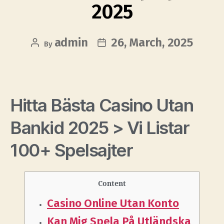
2025
admin
26, March, 2025
By
Hitta Bästa Casino Utan
Bankid 2025 > Vi Listar
100+ Spelsajter
Content
Casino Online Utan Konto
Kan Mig Spela På Utländska