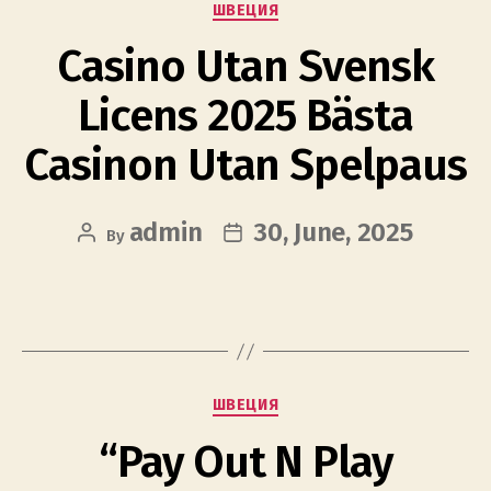
ШВЕЦИЯ
Casino Utan Svensk
Licens 2025 Bästa
Casinon Utan Spelpaus
admin
30, June, 2025
By
ШВЕЦИЯ
“Pay Out N Play