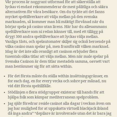
Vår process är noggrant utformad för att säkerställa att
lyckas vi endast rekommenderar de mest pålitliga och säkra
alternativen för våra besökare. Om du tyckte att det fanns
mycket speltillverkare att välja mellan på den svenska
marknaden, så kommer man bli mäktigt förvånad när du
börjar spela på casino utan licens. Här har du allesammans
speltillverkare som ni redan känner till, med ett tillägg på
drygt 300 andra speltillverkare att lyckas välja mellan.
Vanliga Slots, och spelautomater skiljer sig också beroende på
vilka casino man spelar på, men framförallt vilken marknad.
Idag är det inte alls ovanligt att casinon erbjuder flera
tusentals olika titlar att välja mellan. Men när male spelar på
Svenska Casinon är dem titlar mestadels samma, oavsett vart
man bestämmer sig för att sätta within.
För det första måste du ställa within insättningsgränser, en
for each dag, en for every vecka och sobre per månad, nu
vid ditt första speltillfälle.
Stödlinjen o flera stödgrupper existerar till hands för att
hjälpa folk som kämpar mediterranean spelproblem.
Jag själv föredrar reside casinot alla dagar i veckan även om
jag har mulighed for at uppskatta virtuell blackjack ibland
då inga andra” “depilare är involverade utan det är bara jag