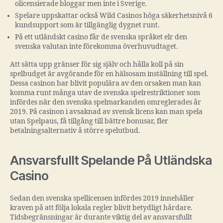
olicensierade bloggar men inte i Sverige.
Spelare uppskattar också Wild Casinos höga säkerhetsnivå 6
kundsupport som är tillgänglig dygnet runt.
På ett utländskt casino får de svenska språket elr den
svenska valutan inte förekomma överhuvudtaget.
Att sätta upp gränser för sig själv och hålla koll på sin
spelbudget är avgörande för en hälsosam inställning till spel.
Dessa casinon har blivit populära av den orsaken man kan
komma runt många utav de svenska spelrestriktioner som
infördes när den svenska spelmarkanden omreglerades år
2019. På casinon i avsaknad av svensk licens kan man spela
utan Spelpaus, få tillgång till bättre bonusar, fler
betalningsalternativ å större spelutbud.
Ansvarsfullt Spelande På Utländska
Casino
Sedan den svenska spellicensen infördes 2019 innehåller
kraven på att följa lokala regler blivit betydligt hårdare.
Tidsbegränsningar är durante viktig del av ansvarsfullt