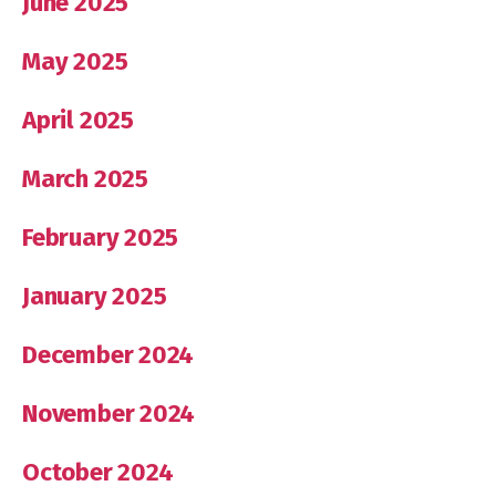
June 2025
May 2025
April 2025
March 2025
February 2025
January 2025
December 2024
November 2024
October 2024