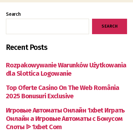
Search
SEARCH
Recent Posts
Rozpakowywanie Warunków Użytkowania
dla Slottica Logowanie
Top Oferte Casino On The Web România
2025 Bonusuri Exclusive
Игровые Автоматы Онлайн 1xbet Играть
Онлайн а Игровые Автоматы с Бонусом
Слоты ᐉ 1xbet Com