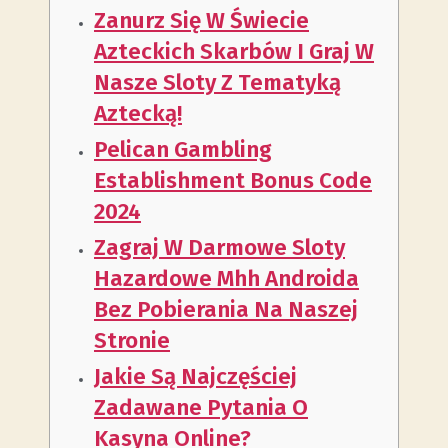
Zanurz Się W Świecie
Azteckich Skarbów I Graj W
Nasze Sloty Z Tematyką
Aztecką!
Pelican Gambling
Establishment Bonus Code
2024
Zagraj W Darmowe Sloty
Hazardowe Mhh Androida
Bez Pobierania Na Naszej
Stronie
Jakie Są Najczęściej
Zadawane Pytania O
Kasyna Online?