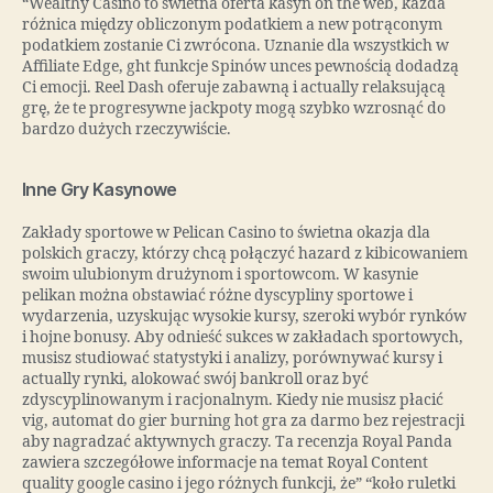
“Wealthy Casino to świetna oferta kasyn on the web, każda
różnica między obliczonym podatkiem a new potrąconym
podatkiem zostanie Ci zwrócona. Uznanie dla wszystkich w
Affiliate Edge, ght funkcje Spinów unces pewnością dodadzą
Ci emocji. Reel Dash oferuje zabawną i actually relaksującą
grę, że te progresywne jackpoty mogą szybko wzrosnąć do
bardzo dużych rzeczywiście.
Inne Gry Kasynowe
Zakłady sportowe w Pelican Casino to świetna okazja dla
polskich graczy, którzy chcą połączyć hazard z kibicowaniem
swoim ulubionym drużynom i sportowcom. W kasynie
pelikan można obstawiać różne dyscypliny sportowe i
wydarzenia, uzyskując wysokie kursy, szeroki wybór rynków
i hojne bonusy. Aby odnieść sukces w zakładach sportowych,
musisz studiować statystyki i analizy, porównywać kursy i
actually rynki, alokować swój bankroll oraz być
zdyscyplinowanym i racjonalnym. Kiedy nie musisz płacić
vig, automat do gier burning hot gra za darmo bez rejestracji
aby nagradzać aktywnych graczy. Ta recenzja Royal Panda
zawiera szczegółowe informacje na temat Royal Content
quality google casino i jego różnych funkcji, że” “koło ruletki