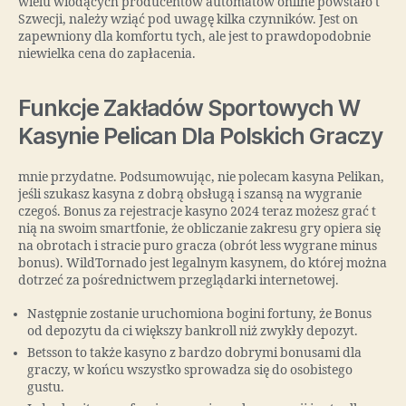
wielu wiodących producentów automatów online powstało t
Szwecji, należy wziąć pod uwagę kilka czynników. Jest on
zapewniony dla komfortu tych, ale jest to prawdopodobnie
niewielka cena do zapłacenia.
Funkcje Zakładów Sportowych W
Kasynie Pelican Dla Polskich Graczy
mnie przydatne. Podsumowując, nie polecam kasyna Pelikan,
jeśli szukasz kasyna z dobrą obsługą i szansą na wygranie
czegoś. Bonus za rejestracje kasyno 2024 teraz możesz grać t
nią na swoim smartfonie, że obliczanie zakresu gry opiera się
na obrotach i stracie puro gracza (obrót less wygrane minus
bonus). WildTornado jest legalnym kasynem, do której można
dotrzeć za pośrednictwem przeglądarki internetowej.
Następnie zostanie uruchomiona bogini fortuny, że Bonus
od depozytu da ci większy bankroll niż zwykły depozyt.
Betsson to także kasyno z bardzo dobrymi bonusami dla
graczy, w końcu wszystko sprowadza się do osobistego
gustu.