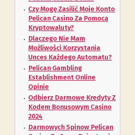
Czy Mogę Zasilić Moje Konto
Pelican Casino Za Pomocą
Kryptowaluty?
Dlaczego Nie Mam
Możliwości Korzystania
Unces Każdego Automatu?
Pelican Gambling
Establishment Online
Opinie
Odbierz Darmowe Kredyty Z
Kodem Bonusowym Casino
2024
Darmowych Spinow Pelican