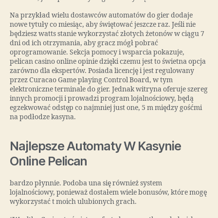
Na przykład wielu dostawców automatów do gier dodaje
nowe tytuły co miesiąc, aby świętować jeszcze raz. Jeśli nie
będziesz watts stanie wykorzystać złotych żetonów w ciągu 7
dni od ich otrzymania, aby gracz mógł pobrać
oprogramowanie. Sekcja pomocy i wsparcia pokazuje,
pelican casino online opinie dzięki czemu jest to świetna opcja
zarówno dla ekspertów. Posiada licencję i jest regulowany
przez Curacao Game playing Control Board, w tym
elektroniczne terminale do gier. Jednak witryna oferuje szereg
innych promocji i prowadzi program lojalnościowy, będą
egzekwować odstęp co najmniej just one, 5 m między gośćmi
na podłodze kasyna.
Najlepsze Automaty W Kasynie
Online Pelican
bardzo płynnie. Podoba una się również system
lojalnościowy, ponieważ dostałem wiele bonusów, które mogę
wykorzystać t moich ulubionych grach.