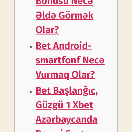
Bonusu Necə
Əldə Görmək
Olar?
Bet Android-
smartfonf Necə
Vurmaq Olar?
Bet Başlanğıc,
Güzgü 1 Xbet
Azərbaycanda