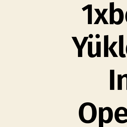
1xb
Yükl
I
Ope