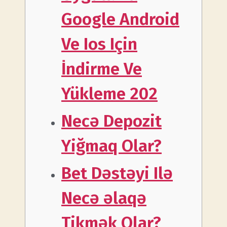
Google Android
Ve Ios Için
İndirme Ve
Yükleme 202
Necə Depozit
Yiğmaq Olar?
Bet Dəstəyi Ilə
Necə əlaqə
Tikmək Olar?