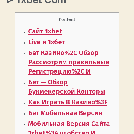
Content
Сайт 1xbet
Live и 1хбет
Бет Казино%2C Обзор
Рассмотрим правильные
Регистрацию%2C И
Бет — Обзор
Букмекерской Конторы
Как Играть В Казино%3F
Бет Мобильная Версия
Мобильная Версия Сайта
1xbet%3A удобство И