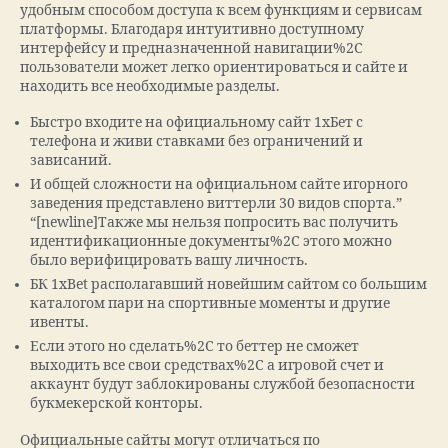
удобным способом доступа к всем функциям и сервисам
платформы. Благодаря интуитивно доступному
интерфейсу и предназначенной навигации%2C
пользователи может легко ориентироваться и сайте и
находить все необходимые разделы.
Быстро входите на официальному сайт 1хБет с
телефона и живи ставками без ограничений и
зависаний.
И общей сложности на официальном сайте игорного
заведения представлено виттерли 30 видов спорта.”
“[newline]Также мы нельзя попросить вас получить
идентификационные документы%2C этого можно
было верифицировать вашу личность.
БК 1xBet располагавший новейшим сайтом со большим
каталогом пари на спортивные моменты и другие
ивенты.
Если этого но сделать%2C то беттер не сможет
выходить все свои средствах%2C а игровой счет и
аккаунт будут заблокированы службой безопасности
букмекерской конторы.
Официальные сайты могут отличаться по