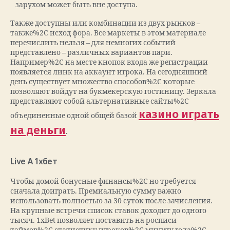
зарухом может быть вне доступа.
Также доступны или комбинации из двух рынков –
также%2C исход фора. Все маркеты в этом материале
перечислить нельзя – для немногих событий
представлено – различных вариантов пари.
Например%2C на месте кнопок входа же регистрации
появляется линк на аккаунт игрока. На сегодняшний
день существует множество способов%2C которые
позволяют войдут на букмекерскую гостиницу. Зеркала
представляют собой альтернативные сайты%2C
казино играть
объединенные одной общей базой
на деньги
.
Live А 1хбет
Чтобы домой бонусные финансы%2C но требуется
сначала доиграть. Премиальную сумму важно
использовать полностью за 30 суток после зачисления.
На крупные встречи список ставок доходит до одного
тысяч. 1xBet позволяет поставить на росписи