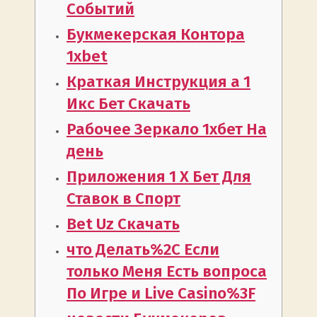
Событий
Букмекерская Контора
1xbet
Краткая Инструкция а 1
Икс Бет Скачать
Рабочее Зеркало 1хбет На
день
Приложения 1 Х Бет Для
Ставок в Спорт
Bet Uz Скачать
что Делать%2C Если
только Меня Есть вопроса
По Игре и Live Casino%3F