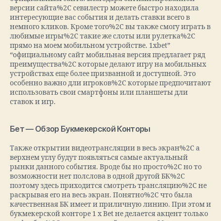
версии сайта%2C севилестр можете быстро находила
интересующие вас события и делать ставки всего в
немного кликов. Кроме того%2C вы также смогу играть в
любимые игры%2C такие же слоты или рулетка%2C
прямо на моем мобильном устройстве. 1xbet”
“официальному сайт мобильная версия предлагает ряд
преимущества%2C которые делают игру на мобильных
устройствах еще более призванной и доступной. Это
особенно важно дли игроков%2C которые предпочитают
использовать свои смартфоны или планшеты дли
ставок и игр.
Бет — Обзор Букмекерской Конторы
Также открытии видеотрансляции в весь экран%2C а
верхнем углу будут появляться самые актуальный
рынки данного события. Вроде бы но просто%2C но то
возможности нет полслова в одной другой БК%2C
поэтому здесь приходится смотреть трансляцию%2C не
раскрывая его на весь экран. Понятно%2C что была
качественная БК имеет и приличную линию. При этом и
букмекерской конторе 1 x Bet не делается акцент только