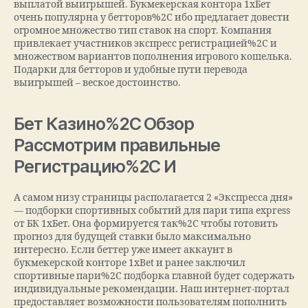
выплатой выигрышей. Букмекерская контора 1хБет
очень популярна у бетторов%2C ибо предлагает довести
огромное множество тип ставок на спорт. Компания
привлекает участников экспресс регистрацией%2C и
множеством вариантов пополнения игрового кошелька.
Подарки для бетторов и удобные пути перевода
выигрышей – веское достоинство.
Бет Казино%2C Обзор
Рассмотрим правильные
Регистрацию%2C И
А самом низу страницы располагается 2 «Экспресса дня»
— подборки спортивных событий для пари типа express
от БК 1хБет. Она формируется так%2C чтобы готовить
прогноз для будущей ставки было максимально
интересно. Если беттер уже имеет аккаунт в
букмекерской конторе 1xBet и ранее заключил
спортивные пари%2C подборка главной будет содержать
индивидуальные рекомендации. Наш интернет-портал
предоставляет возможности пользователям пополнить