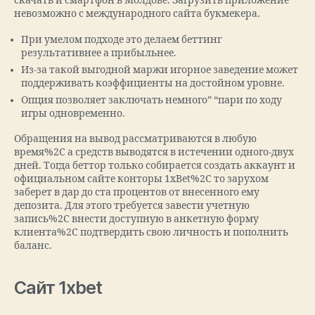
скачать и смартфон в Молдове. Загрузить приложение
невозможно с международного сайта букмекера.
При умелом подходе это делаем беттинг
результативнее а прибыльнее.
Из-за такой выгодной маржи игорное заведение может
поддерживать коэффициенты на достойном уровне.
Опция позволяет заключать немного” “пари по ходу
игры одновременно.
Обращения на вывод рассматриваются в любую
время%2C а средств выводятся в истечении одного-двух
дней. Тогда беттор только собирается создать аккаунт и
официальном сайте конторы 1xBet%2C то зарухом
заберет в дар до ста процентов от внесенного ему
депозита. Для этого требуется завести учетную
запись%2C внести доступную в анкетную форму
клиента%2C подтвердить свою личность и пополнить
баланс.
Сайт 1xbet