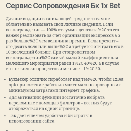
Сервис Сопровождения Бк 1x Bet
Для ликвидации возникающей трудности вам не
обязательно называть свои личные сведения. Если
вознаграждение — 100% от суммы депозита%2C то его
важен реализовать за счет организации экспрессов а 5
раз больше%2C чем величина премии. Если презент –
сто десять доля или выше%2C а требуется отыграть его в
10 последний больше. При стопроцентном
вознаграждении%2C самый малый коэффициент для
малейшего мероприятия равен 1%2C 40%2C а в случае
сто несколько процентов и меньше – 1%2C 50.
Букмекер отлично поработает над тем%2C чтобы 1xBet
apk приложение работало максимально проворно и с
минимумом затратами интернет-трафика.
Для активации функции достаточно выбрать
переломные с помощью фильтров – все них будут
отображаться на одной странице.
Так дает еще чем удобства и быстроты в
использовании сайта.