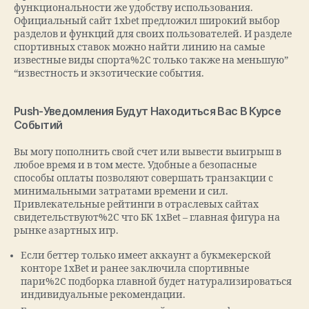
функциональности же удобству использования.
Официальный сайт 1xbet предложил широкий выбор
разделов и функций для своих пользователей. И разделе
спортивных ставок можно найти линию на самые
известные виды спорта%2C только также на меньшую”
“известность и экзотические события.
Push-Уведомления Будут Находиться Вас В Курсе
Событий
Вы могу пополнить свой счет или вывести выигрыш в
любое время и в том месте. Удобные а безопасные
способы оплаты позволяют совершать транзакции с
минимальными затратами времени и сил.
Привлекательные рейтинги в отраслевых сайтах
свидетельствуют%2C что БК 1xBet – главная фигура на
рынке азартных игр.
Если беттер только имеет аккаунт а букмекерской
конторе 1xBet и ранее заключила спортивные
пари%2C подборка главной будет натурализироваться
индивидуальные рекомендации.