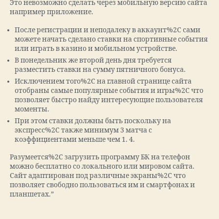
Это невозможно сделать через мобильную версию сайта
например приложение.
После регистрации и неподалеку в аккаунт%2C сами
можете начать сделано ставки на спортивные события
или играть в казино и мобильном устройстве.
В понедельник же второй день дня требуется
разместить ставки на сумму пятничного бонуса.
Исключением того%2C на главной странице сайта
отобраны самые популярные события и игры%2C что
позволяет быстро найду интересующие пользователя
моменты.
При этом ставки должны быть поскольку на
экспресс%2C также минимум 3 матча с
коэффициентами меньше чем 1. 4.
Разумеется%2C загрузить программу БК на телефон
можно бесплатно со локального или мировом сайта.
Сайт адаптирован под различные экраны%2C что
позволяет свободно пользоваться им и смартфонах и
планшетах.”