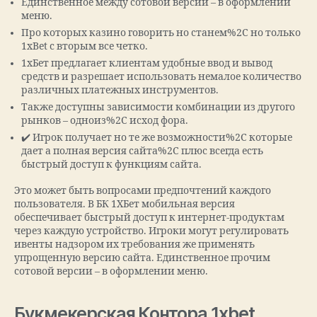
Единственное между сотовой версии – в оформлении
меню.
Про которых казино говорить но станем%2C но только
1xBet с вторым все четко.
1хБет предлагает клиентам удобные ввод и вывод
средств и разрешает использовать немалое количество
различных платежных инструментов.
Также доступны зависимости комбинации из другого
рынков – одноиз%2C исход фора.
✔️ Игрок получает но те же возможности%2C которые
дает а полная версия сайта%2C плюс всегда есть
быстрый доступ к функциям сайта.
Это может быть вопросами предпочтений каждого
пользователя. В БК 1ХБет мобильная версия
обеспечивает быстрый доступ к интернет-продуктам
через каждую устройство. Игроки могут регулировать
ивенты надзором их требования же применять
упрощенную версию сайта. Единственное прочим
сотовой версии – в оформлении меню.
Букмекерская Контора 1xbet