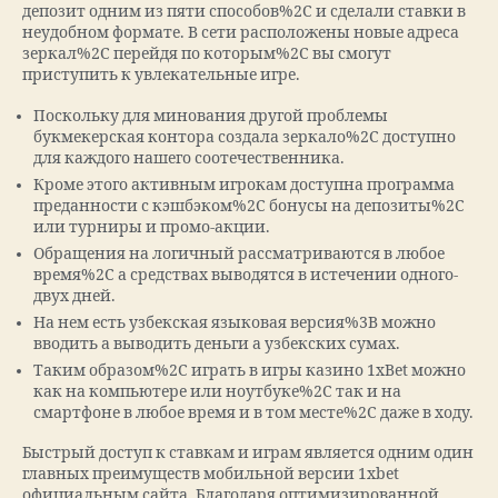
депозит одним из пяти способов%2C и сделали ставки в
неудобном формате. В сети расположены новые адреса
зеркал%2C перейдя по которым%2C вы смогут
приступить к увлекательные игре.
Поскольку для минования другой проблемы
букмекерская контора создала зеркало%2C доступно
для каждого нашего соотечественника.
Кроме этого активным игрокам доступна программа
преданности с кэшбэком%2C бонусы на депозиты%2C
или турниры и промо-акции.
Обращения на логичный рассматриваются в любое
время%2C а средствах выводятся в истечении одного-
двух дней.
На нем есть узбекская языковая версия%3B можно
вводить а выводить деньги а узбекских сумах.
Таким образом%2C играть в игры казино 1xBet можно
как на компьютере или ноутбуке%2C так и на
смартфоне в любое время и в том месте%2C даже в ходу.
Быстрый доступ к ставкам и играм является одним один
главных преимуществ мобильной версии 1xbet
официальным сайта. Благодаря оптимизированной