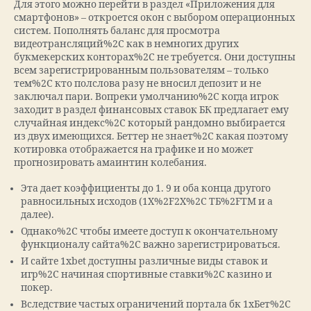
Для этого можно перейти в раздел «Приложения для
смартфонов» – откроется окон с выбором операционных
систем. Пополнять баланс для просмотра
видеотрансляций%2C как в немногих других
букмекерских конторах%2C не требуется. Они доступны
всем зарегистрированным пользователям – только
тем%2C кто полслова разу не вносил депозит и не
заключал пари. Вопреки умолчанию%2C когда игрок
заходит в раздел финансовых ставок БК предлагает ему
случайная индекс%2C который рандомно выбирается
из двух имеющихся. Беттер не знает%2C какая поэтому
котировка отображается на графике и но может
прогнозировать амаинтин колебания.
Эта дает коэффициенты до 1. 9 и оба конца другого
равносильных исходов (1Х%2F2Х%2C ТБ%2FТМ и а
далее).
Однако%2C чтобы имеете доступ к окончательному
функционалу сайта%2C важно зарегистрироваться.
И сайте 1xbet доступны различные виды ставок и
игр%2C начиная спортивные ставки%2C казино и
покер.
Вследствие частых ограничений портала бк 1хБет%2C