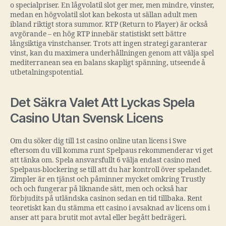
o specialpriser. En lågvolatil slot ger mer, men mindre, vinster,
medan en högvolatil slot kan bekosta ut sällan adult men
ibland riktigt stora summor. RTP (Return to Player) är också
avgörande – en hög RTP innebär statistiskt sett bättre
långsiktiga vinstchanser. Trots att ingen strategi garanterar
vinst, kan du maximera underhållningen genom att välja spel
mediterranean sea en balans skapligt spänning, utseende å
utbetalningspotential.
Det Säkra Valet Att Lyckas Spela
Casino Utan Svensk Licens
Om du söker dig till 1st casino online utan licens i Swe
eftersom du vill komma runt Spelpaus rekommenderar vi get
att tänka om. Spela ansvarsfullt 6 välja endast casino med
Spelpaus-blockering se till att du har kontroll över spelandet.
Zimpler är en tjänst och påminner mycket omkring Trustly
och och fungerar på liknande sätt, men och också har
förbjudits på utländska casinon sedan en tid tillbaka. Rent
teoretiskt kan du stämma ett casino i avsaknad av licens om i
anser att para brutit mot avtal eller begått bedrägeri.