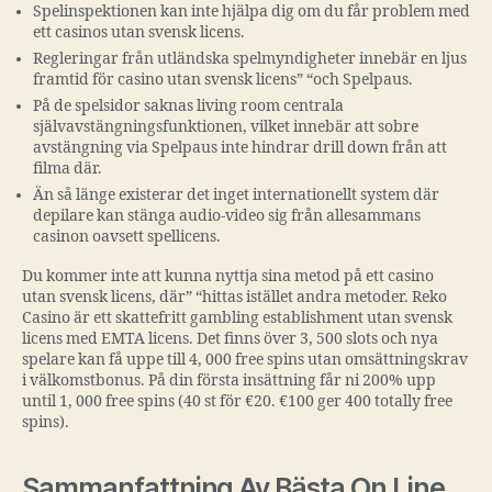
Spelinspektionen kan inte hjälpa dig om du får problem med
ett casinos utan svensk licens.
Regleringar från utländska spelmyndigheter innebär en ljus
framtid för casino utan svensk licens” “och Spelpaus.
På de spelsidor saknas living room centrala
självavstängningsfunktionen, vilket innebär att sobre
avstängning via Spelpaus inte hindrar drill down från att
filma där.
Än så länge existerar det inget internationellt system där
depilare kan stänga audio-video sig från allesammans
casinon oavsett spellicens.
Du kommer inte att kunna nyttja sina metod på ett casino
utan svensk licens, där” “hittas istället andra metoder. Reko
Casino är ett skattefritt gambling establishment utan svensk
licens med EMTA licens. Det finns över 3, 500 slots och nya
spelare kan få uppe till 4, 000 free spins utan omsättningskrav
i välkomstbonus. På din första insättning får ni 200% upp
until 1, 000 free spins (40 st för €20. €100 ger 400 totally free
spins).
Sammanfattning Av Bästa On Line