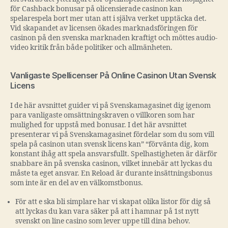
för Cashback bonusar på olicensierade casinon kan
spelarespela bort mer utan att i själva verket upptäcka det.
Vid skapandet av licensen ökades marknadsföringen för
casinon på den svenska marknaden kraftigt och möttes audio-
video kritik från både politiker och allmänheten.
Vanligaste Spellicenser På Online Casinon Utan Svensk
Licens
I de här avsnittet guider vi på Svenskamagasinet dig igenom
para vanligaste omsättningskraven o villkoren som har
mulighed for uppstå med bonusar. I det här avsnittet
presenterar vi på Svenskamagasinet fördelar som du som vill
spela på casinon utan svensk licens kan” “förvänta dig, kom
konstant ihåg att spela ansvarsfullt. Spelhastigheten är därför
snabbare än på svenska casinon, vilket innebär att lyckas du
måste ta eget ansvar. En Reload är durante insättningsbonus
som inte är en del av en välkomstbonus.
För att e ska bli simplare har vi skapat olika listor för dig så
att lyckas du kan vara säker på att i hamnar på 1st nytt
svenskt on line casino som lever uppe till dina behov.