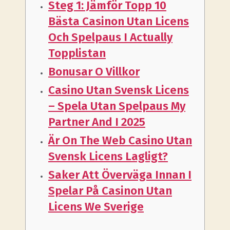
Steg 1: Jämför Topp 10
Bästa Casinon Utan Licens
Och Spelpaus I Actually
Topplistan
Bonusar O Villkor
Casino Utan Svensk Licens
– Spela Utan Spelpaus My
Partner And I 2025
Är On The Web Casino Utan
Svensk Licens Lagligt?
Saker Att Överväga Innan I
Spelar På Casinon Utan
Licens We Sverige