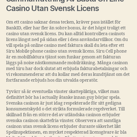
Casino Utan Svensk Licens
Om ett casino saknar dessa tecken, kräver pass istället för
BankID, eller har fler än sobre bonus, är det högst troligt ett
casino utan svensk licens. Du kan alltid kontrollera casinots
licens längst ned på sidan eller i dess användarvillkor. Om du
vill spela på online casino med faktura skall du leta efter ett
Siru Mobile phone casino utan svensk licens. Siru Cell phone
är en mobilfaktura tjänst som funkar genom att fakturan
läggs på noise nästkommande mobilräkning. Många casinon
med Siru har dock slutat att erbjuda fakturabetalningar och
vi rekommenderar att du kollar med deras kundtjänst om det
fortfarande erbjuds hos din utvalda operatör.
Tyvärr så är eventuella vinster skattepliktiga, vilket man
definitivt bör ha i actually åtanke innan guy börjar spela.
Svenska casinon är just idag respekterade för sitt gedigna
konsumentskydd o det strikta formulerade regelverket. Till
skillnad från en större del av utländska casinon erbjuder
svenska casinon skattefria vinster. Observera att samtliga
casinon utan svensk licens erbjuder durante säkerhet likt
Spelinspektionen, en mycket respekterad licensgivare är bla