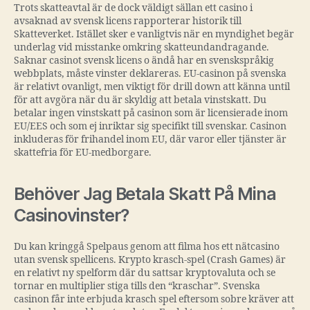
Trots skatteavtal är de dock väldigt sällan ett casino i
avsaknad av svensk licens rapporterar historik till
Skatteverket. Istället sker e vanligtvis när en myndighet begär
underlag vid misstanke omkring skatteundandragande.
Saknar casinot svensk licens o ändå har en svenskspråkig
webbplats, måste vinster deklareras. EU-casinon på svenska
är relativt ovanligt, men viktigt för drill down att känna until
för att avgöra när du är skyldig att betala vinstskatt. Du
betalar ingen vinstskatt på casinon som är licensierade inom
EU/EES och som ej inriktar sig specifikt till svenskar. Casinon
inkluderas för frihandel inom EU, där varor eller tjänster är
skattefria för EU-medborgare.
Behöver Jag Betala Skatt På Mina
Casinovinster?
Du kan kringgå Spelpaus genom att filma hos ett nätcasino
utan svensk spellicens. Krypto krasch-spel (Crash Games) är
en relativt ny spelform där du sattsar kryptovaluta och se
tornar en multiplier stiga tills den “kraschar”. Svenska
casinon får inte erbjuda krasch spel eftersom sobre kräver att