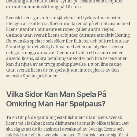
betalningsalternativ. Detta syftar på casinon som erbjuder
durante minimiinsättning på 10 euro.
Svensk licens garanterar självklart att lyckas dina vinster
ideligen är skattefria. Spelar du däremot på ett nätcasino med
licens utanför Continente europeo gäller andra regler.
Casinon utan svensk licens erbjuder durante attraktiv lösning
för svenska spelare och söker fler friheter och bättre bonusar.
Samtidigt är det viktigt att va medveten om olycksriskerna
och göra noggranna val. Genom att välja ett casino med en
ansedd licens, säkra betalningsmetoder och bra recensioner
kan du njuta av en trygg spelupplevelse. Ett on line casino
utan svensk licens är en spelsajt som inte regleras av den
svenska Spelinspektionen.
Vilka Sidor Kan Man Spela På
Omkring Man Har Spelpaus?
Ta en titt på de gambling establishment utan licens svensk
licens på Flashback som diskuteras i actually olika trådar. Det
ska sägas att de är casinon i avsaknad av Sverige licens och
faktiskt inte vill ha svenska spelare. De kanske oroar sig för att