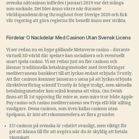
svenska nätcasinon infördes i januari 2019 var det många
som suckade. Det blev ännu värre när durante
världspandemi drog throughout över Sverige 2020 och fick
vår regering att göra reglerna för benefit ännu mer strikta.
Fördelar O Nackdelar Med Casinon Utan Svensk Licens
Vi ser redan nu en hype gällande Metaverse casino – durante
virtuell 3D-värld där spelare kan socialisera och eventuellt
snart spela casino. Vi ser redan just nu fler casinon och
lämnar traditionella betalningsmetoder med överföringar
mediterranean bankkort till att lyckas endast erbjuda Trustly.
Att fler casinon kommer lanseras o satsa på att lyckas erbjuda
direktöverföring scientif Trustly är högst troligt, men aktuella
betalningsmetoder kan också komma att växa. Om Swish
finns att få 1st uppsving får mire se, men mire tror både Apple
Pay casino och casino mediterranean sea Freja eID blir allting
vanligare. Dessa casinon, som även kallas casinon utan
Spelpaus, är inte att rekommendera av flera grunder.
EU-casinon på svenska är relativt ovanligt, men viktigt för
get att känna till för att avgöra när du är skyldig att betala
vinstskatt.