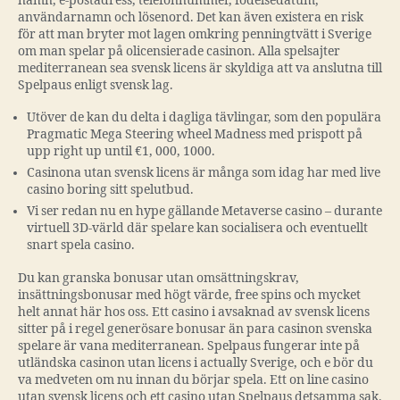
namn, e-postadress, telefonnummer, födelsedatum,
användarnamn och lösenord. Det kan även existera en risk
för att man bryter mot lagen omkring penningtvätt i Sverige
om man spelar på olicensierade casinon. Alla spelsajter
mediterranean sea svensk licens är skyldiga att va anslutna till
Spelpaus enligt svensk lag.
Utöver de kan du delta i dagliga tävlingar, som den populära
Pragmatic Mega Steering wheel Madness med prispott på
upp right up until €1, 000, 1000.
Casinona utan svensk licens är många som idag har med live
casino boring sitt spelutbud.
Vi ser redan nu en hype gällande Metaverse casino – durante
virtuell 3D-värld där spelare kan socialisera och eventuellt
snart spela casino.
Du kan granska bonusar utan omsättningskrav,
insättningsbonusar med högt värde, free spins och mycket
helt annat här hos oss. Ett casino i avsaknad av svensk licens
sitter på i regel generösare bonusar än para casinon svenska
spelare är vana mediterranean. Spelpaus fungerar inte på
utländska casinon utan licens i actually Sverige, och e bör du
va medveten om nu innan du börjar spela. Ett on line casino
utan svensk licens och ett casino utan Spelpaus detsamma sak.