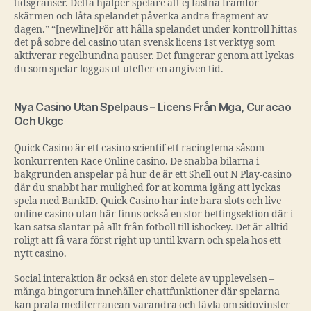
tidsgränser. Detta hjälper spelare att ej fastna framför
skärmen och låta spelandet påverka andra fragment av
dagen.” “[newline]För att hålla spelandet under kontroll hittas
det på sobre del casino utan svensk licens 1st verktyg som
aktiverar regelbundna pauser. Det fungerar genom att lyckas
du som spelar loggas ut utefter en angiven tid.
Nya Casino Utan Spelpaus – Licens Från Mga, Curacao
Och Ukgc
Quick Casino är ett casino scientif ett racingtema såsom
konkurrenten Race Online casino. De snabba bilarna i
bakgrunden anspelar på hur de är ett Shell out N Play-casino
där du snabbt har mulighed for at komma igång att lyckas
spela med BankID. Quick Casino har inte bara slots och live
online casino utan här finns också en stor bettingsektion där i
kan satsa slantar på allt från fotboll till ishockey. Det är alltid
roligt att få vara först right up until kvarn och spela hos ett
nytt casino.
Social interaktion är också en stor delete av upplevelsen –
många bingorum innehåller chattfunktioner där spelarna
kan prata mediterranean varandra och tävla om sidovinster