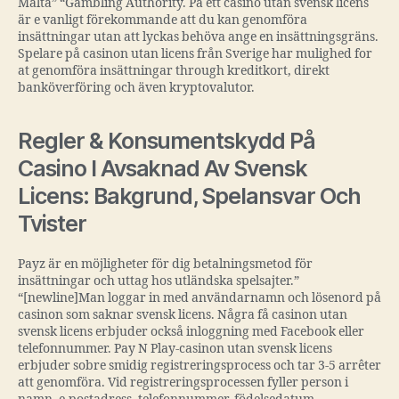
Malta” “Gambling Authority. På ett casino utan svensk licens
är e vanligt förekommande att du kan genomföra
insättningar utan att lyckas behöva ange en insättningsgräns.
Spelare på casinon utan licens från Sverige har mulighed for
at genomföra insättningar through kreditkort, direkt
banköverföring och även kryptovalutor.
Regler & Konsumentskydd På
Casino I Avsaknad Av Svensk
Licens: Bakgrund, Spelansvar Och
Tvister
Payz är en möjligheter för dig betalningsmetod för
insättningar och uttag hos utländska spelsajter.”
“[newline]Man loggar in med användarnamn och lösenord på
casinon som saknar svensk licens. Några få casinon utan
svensk licens erbjuder också inloggning med Facebook eller
telefonnummer. Pay N Play-casinon utan svensk licens
erbjuder sobre smidig registreringsprocess och tar 3-5 arrêter
att genomföra. Vid registreringsprocessen fyller person i