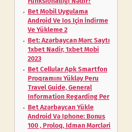
Funksionallığı Nədir?
Bet Mobil Uygulama
Android Ve Ios Için İndirme
Ve Yükleme 2
Bet: Azərbaycan Mərc Saytı
1xbet Nadir, 1xbet Mobi
2023
Bet Cellular Apk Smartfon
Proqramını Yükləy Peru
Travel Guide, General
Information Regarding Per
Bet Azərbaycan Yükle
Android Və Iphone: Bonus
100 , Proloq, Idman Mərcləri