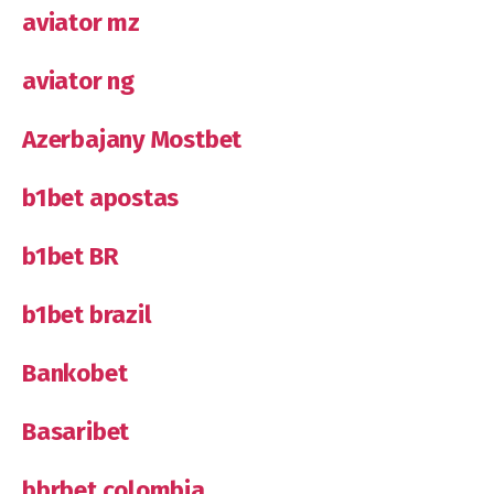
aviator mz
aviator ng
Azerbajany Mostbet
b1bet apostas
b1bet BR
b1bet brazil
Bankobet
Basaribet
bbrbet colombia