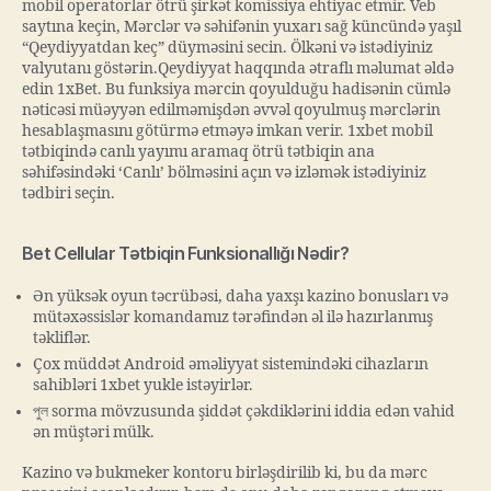
mobil operatorlar ötrü şirkət komissiya ehtiyac etmir. Veb
saytına keçin, Mərclər və səhifənin yuxarı sağ küncündə yaşıl
“Qeydiyyatdan keç” düyməsini secin. Ölkəni və istədiyiniz
valyutanı göstərin.Qeydiyyat haqqında ətraflı məlumat əldə
edin 1xBet. Bu funksiya mərcin qoyulduğu hadisənin cümlə
nəticəsi müəyyən edilməmişdən əvvəl qoyulmuş mərclərin
hesablaşmasını götürmə etməyə imkan verir. 1xbet mobil
tətbiqində canlı yayımı aramaq ötrü tətbiqin ana
səhifəsindəki ‘Canlı’ bölməsini açın və izləmək istədiyiniz
tədbiri seçin.
Bet Cellular Tətbiqin Funksionallığı Nədir?
Ən yüksək oyun təcrübəsi, daha yaxşı kazino bonusları və
mütəxəssislər komandamız tərəfindən əl ilə hazırlanmış
təkliflər.
Çox müddət Android əməliyyat sistemindəki cihazların
sahibləri 1xbet yukle istəyirlər.
পুল sorma mövzusunda şiddət çəkdiklərini iddia edən vahid
ən müştəri mülk.
Kazino və bukmeker kontoru birləşdirilib ki, bu da mərc