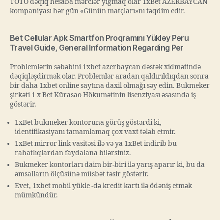
TOTO dəqiq hesaba mərclər yiğmaq olar 1xBet AZERBAYCAN
kompaniyası hər gün «Günün matçları»nı təqdim edir.
Bet Cellular Apk Smartfon Proqramını Yükləy Peru
Travel Guide, General Information Regarding Per
Problemlərin səbəbini 1xbet azerbaycan dəstək xidmətində
dəqiqləşdirmək olar. Problemlər aradan qaldırıldıqdan sonra
bir daha 1xbet online saytına daxil olmağı səy edin. Bukmeker
şirkəti 1 x Bet Kürasao Hökumətinin lisenziyası əsasında iş
göstərir.
1xBet bukmeker kontoruna görüş göstərdi ki,
identifikasiyanı tamamlamaq çox vaxt tələb etmir.
1xBet mirror link vasitəsi ilə və ya 1xBet indirib bu
rahatlıqlardan faydalana bilərsiniz.
Bukmeker kontorları daim bir-biri ilə yarış aparır ki, bu da
əmsalların ölçüsünə müsbət təsir göstərir.
Evet, 1xbet mobil yükle -də kredit kartı ilə ödəniş etmək
mümkündür.