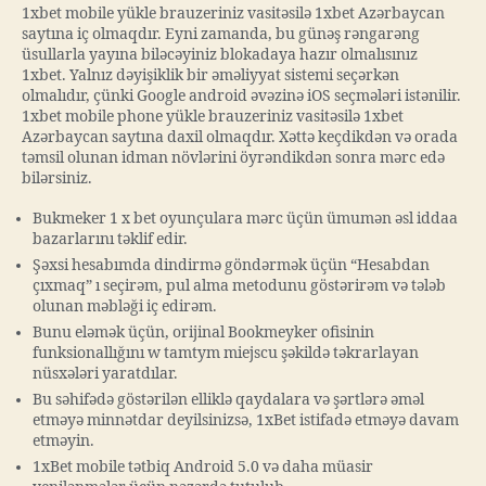
1xbet mobile yükle brauzeriniz vasitəsilə 1xbet Azərbaycan
saytına iç olmaqdır. Eyni zamanda, bu günəş rəngarəng
üsullarla yayına biləcəyiniz blokadaya hazır olmalısınız
1xbet. Yalnız dəyişiklik bir əməliyyat sistemi seçərkən
olmalıdır, çünki Google android əvəzinə iOS seçmələri istənilir.
1xbet mobile phone yükle brauzeriniz vasitəsilə 1xbet
Azərbaycan saytına daxil olmaqdır. Xəttə keçdikdən və orada
təmsil olunan idman növlərini öyrəndikdən sonra mərc edə
bilərsiniz.
Bukmeker 1 x bet oyunçulara mərc üçün ümumən əsl iddaa
bazarlarını təklif edir.
Şəxsi hesabımda dindirmə göndərmək üçün “Hesabdan
çıxmaq” ı seçirəm, pul alma metodunu göstərirəm və tələb
olunan məbləği iç edirəm.
Bunu eləmək üçün, orijinal Bookmeyker ofisinin
funksionallığını w tamtym miejscu şəkildə təkrarlayan
nüsxələri yaratdılar.
Bu səhifədə göstərilən elliklə qaydalara və şərtlərə əməl
etməyə minnətdar deyilsinizsə, 1xBet istifadə etməyə davam
etməyin.
1xBet mobile tətbiq Android 5.0 və daha müasir