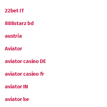
22bet IT
888starz bd
austria
Aviator
aviator casino DE
aviator casino fr
aviator IN
aviator ke