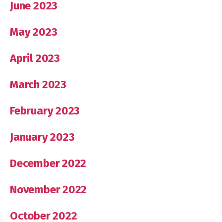
June 2023
May 2023
April 2023
March 2023
February 2023
January 2023
December 2022
November 2022
October 2022