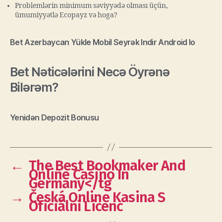
Problemlərin minimum səviyyədə olması üçün,
ümumiyyətlə Ecopayz və hoga?
Bet Azerbaycan Yükle Mobil Seyrək Indir Android Io
Bet Nəticələrini Necə Öyrənə
Bilərəm?
Yenidən Depozit Bonusu
←
The Best Bookmaker And
Online Casino In
Germany</tg
→
Česká Online Kasina S
Oficiální Licenc