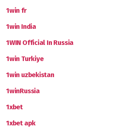
1win fr
1win India
1WIN Official In Russia
1win Turkiye
1win uzbekistan
1winRussia
1xbet
1xbet apk