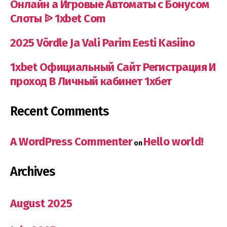
Онлайн а Игровые Автоматы с Бонусом
Слоты ᐉ 1xbet Com
2025 Võrdle Ja Vali Parim Eesti Kasiino
1xbet Официальный Сайт Регистрация И
проход В Личный кабинет 1хбет
Recent Comments
A WordPress Commenter
Hello world!
on
Archives
August 2025