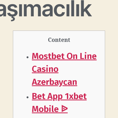
aşımacılık
Content
Mostbet On Line
Casino
Azerbaycan
Bet App 1xbet
Mobile ᐉ