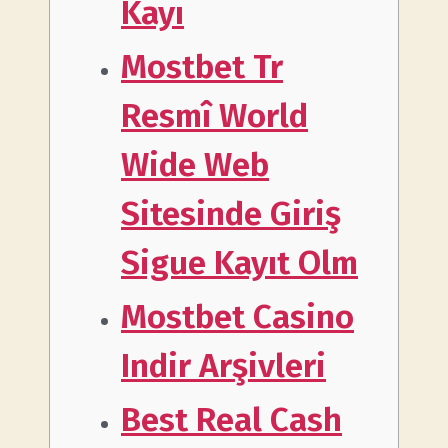
Kayı
Mostbet Tr
Resmî World
Wide Web
Sitesinde Giriş
Sigue Kayıt Olm
Mostbet Casino
Indir Arşivleri
Best Real Cash