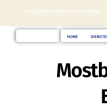
Moveing May Be Delyed Due To Covid Situation
HOME
DIENSTE
Mostb