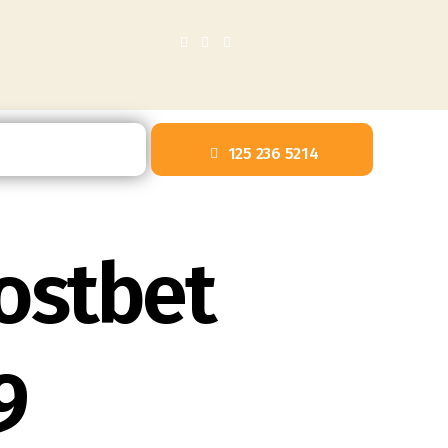
125 236 5214
ostbet
9